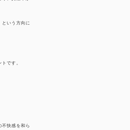
」という方向に
ントです。
の不快感を和ら