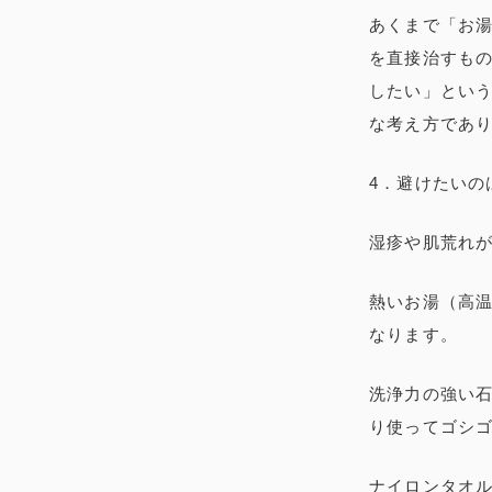
あくまで「お
を直接治すも
したい」とい
な考え方であ
4．避けたいの
湿疹や肌荒れ
熱いお湯（高
なります。
洗浄力の強い
り使ってゴシ
ナイロンタオ