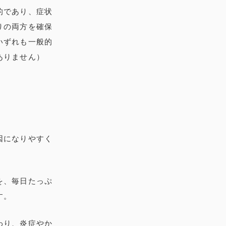
的であり、症状
りの両方を確保
いずれも一般的
ありません）
因になりやすく
を、毎日たっぷ
す。
わり、炎症やか