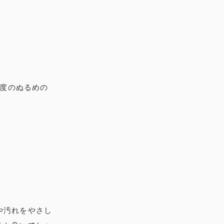
程度のぬるめの
や汚れをやさし