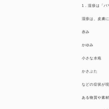
1．湿疹は「バ
湿疹は、皮膚
赤み
かゆみ
小さな水疱
かさぶた
などの症状が
ある物質や素