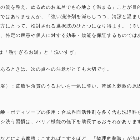
湯の質を整え、ぬるめのお風呂でも心地よく温まる」ことが目
のではありませんが、「強い洗浄剤を減らしつつ、清潔と温ま
う方にとって、検討される選択肢のひとつになり得ます。（※
り、特定の疾患や個人に対する効果・効能を保証するものでは
は「熱すぎるお湯」と「洗いすぎ」
があるときは、次の点への注意がとても大切です。
温浴）：皮脂や角質のうるおいを一気に奪い、乾燥と刺激の原
石鹸・ボディソープの多用：合成界面活性剤を多く含む洗浄料
ゴシ洗う習慣は、バリア機能の低下を助長するおそれがありま
ルなどによる摩擦：こすればこするほど、「物理的刺激」が加