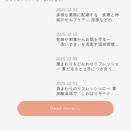
2025.12.22
多様な要因に配慮する 皮膚と神
経のセルフケア― 湿疹などの肌
トラブルと付き合いながら、お風
呂時間を味方にする ―
2025.12.15
乾燥や刺激からお肌を守る―
「洗いすぎ」を見直す温浴習慣
―
2025.12.08
腰まわりをじんわりリフレッシュ
― 重だるさと上手につき合うた
めの温浴セルフケア ―
2025.12.01
肩まわりのリフレッシュに― 重
炭酸温浴で「こわばりモード」か
らゆるむ時間を ―
Read more →