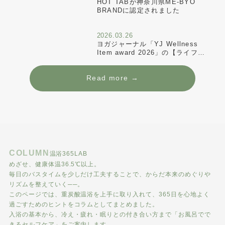
HOT TABが神奈川県ME-BYO
BRANDに認定されました
2026.03.26
ヨガジャーナル「YJ Wellness
Item award 2026」の【ライフス
タイル部門】でWELLNESS大賞
受賞
Read more →
COLUMN
温浴365LAB
めざせ、健康体温36.5℃以上。
毎日のバスタイムを少しだけ工夫することで、からだ本来のめぐりや
リズムを整えていく──。
このページでは、重炭酸温浴を上手に取り入れて、365日を心地よく
過ごすためのヒントをコラムとしてまとめました。
入浴の基本から、冷え・疲れ・眠りとの付き合い方まで「お風呂でで
きるセルフケア」をご案内します。