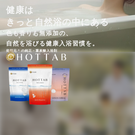
健康は
きっと自然浴の中にある
色も香りも無添加の、
自然を浴びる健康入浴習慣を。
発明元 * の純正・重炭酸入浴剤